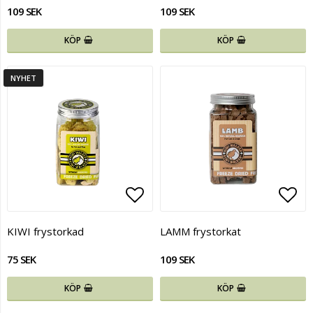
109 SEK
109 SEK
KÖP
KÖP
NYHET
Lägg till i favoritlistan
Lägg
KIWI frystorkad
LAMM frystorkat
75 SEK
109 SEK
KÖP
KÖP