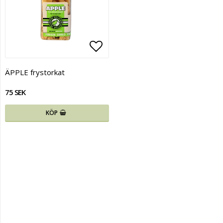
Lägg till i favoritlistan
ÄPPLE frystorkat
75 SEK
KÖP