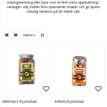
träningsbelöning eller bara som en liten extra uppskattning i
vardagen. Välj mellan flera spännande smaker och ge djuren
naturlig variation på ett enkelt sätt.
Namn
Lägg till i favoritlistan
Lägg
ANKHALS frystorkad
KANIN frystorkad