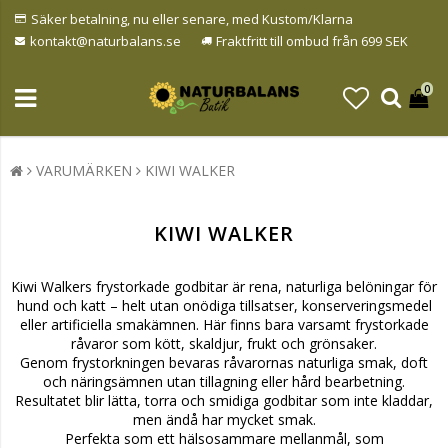
Säker betalning, nu eller senare, med Kustom/Klarna
kontakt@naturbalans.se
Fraktfritt till ombud från 699 SEK
0
VARUMÄRKEN
KIWI WALKER
KIWI WALKER
Kiwi Walkers frystorkade godbitar är rena, naturliga belöningar för
hund och katt – helt utan onödiga tillsatser, konserveringsmedel
eller artificiella smakämnen. Här finns bara varsamt frystorkade
råvaror som kött, skaldjur, frukt och grönsaker.
Genom frystorkningen bevaras råvarornas naturliga smak, doft
och näringsämnen utan tillagning eller hård bearbetning.
Resultatet blir lätta, torra och smidiga godbitar som inte kladdar,
men ändå har mycket smak.
Perfekta som ett hälsosammare mellanmål, som