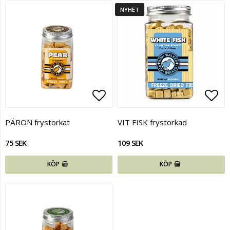
NYHET
Lägg till i favoritlistan
Lägg
PÄRON frystorkat
VIT FISK frystorkad
75 SEK
109 SEK
KÖP
KÖP